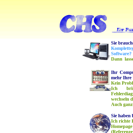
Sie brauc
Komplett
Software?
Dann lasse
Ihr Comput
mehr Ihre
Kein Prob
Ich brin
Fehlerdia
wechseln d
Auch ganz 
Sie haben 
Ich richte
Homepage f
(Referenzen